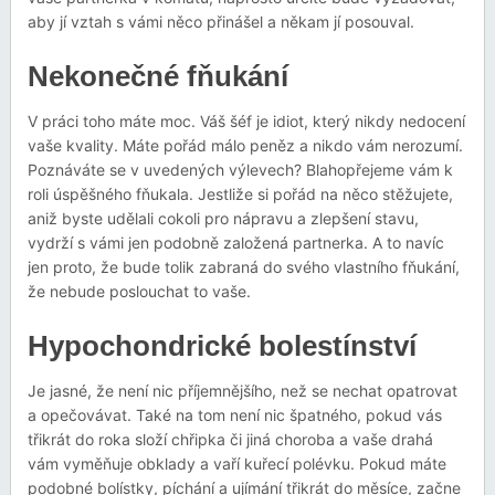
aby jí vztah s vámi něco přinášel a někam jí posouval.
Nekonečné fňukání
V práci toho máte moc. Váš šéf je idiot, který nikdy nedocení
vaše kvality. Máte pořád málo peněz a nikdo vám nerozumí.
Poznáváte se v uvedených výlevech? Blahopřejeme vám k
roli úspěšného fňukala. Jestliže si pořád na něco stěžujete,
aniž byste udělali cokoli pro nápravu a zlepšení stavu,
vydrží s vámi jen podobně založená partnerka. A to navíc
jen proto, že bude tolik zabraná do svého vlastního fňukání,
že nebude poslouchat to vaše.
Hypochondrické bolestínství
Je jasné, že není nic příjemnějšího, než se nechat opatrovat
a opečovávat. Také na tom není nic špatného, pokud vás
třikrát do roka složí chřipka či jiná choroba a vaše drahá
vám vyměňuje obklady a vaří kuřecí polévku. Pokud máte
podobné bolístky, píchání a ujímání třikrát do měsíce, začne