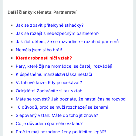
Další články k tématu: Partnerství
Jak se zbavit přítelkyně stíhačky?
Jak se rozejít s nebezpečným partnerem?
Jak říct dětem, že se rozvádíme - rozchod partnerů
Neměla jsem si ho brát!
Které drobnosti ničí vztah?
Páry, které žijí na hromádce, se častěji rozvádějí
K úspěšnému manželství láska nestačí
Vztahové krize: Kdy je očekávat?
Odejděte! Zachráníte si tak vztah
Máte se rozvést? Jak poznáte, že nastal čas na rozvod
10 důvodů, proč se muži rozcházejí se ženami
Slepovaný vztah: Máte do toho jít znova?
Co je důvodem špatného vztahu?
Proč to mají nezadané ženy po třicítce lepší?!