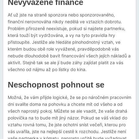
Nevyvážené finance
Ať už jste na straně sponzora nebo sponzorovaného,
finanční nerovnováha nikdy nedělá ve vztazích dobrotu.
Problém přirozeně neexistuje, pokud si najdete partnerku,
která touží být vydržována, a vy na tyto pravidla hry
přistoupíte. Jestliže ale hledáte plnohodnotný vztah, ve
kterém budou obě role vyvážené, pravděpodobně vás
nebude dlouhodobě bavit financování všech jejích nákladů a
aktivit. Stejně tak se ale jí bude záhy zajídat platit za vás
všechno od nájmu až po lístky do kina.
Neschopnost pohnout se
Možná, že vám přijde logické, že se po náročném pracovním
dni svalíte doma na pohovku a chcete mít od všeho a od
všech naprostý pokoj. Můžete se ale vsadit, že vaše drahá
polovička na to bude mít jiný názor. Pokud se váš vklad do
vztahu rovná tomu, že jste ochotni sníst večeři, kterou pro
vás uvařila, jste na nejlepší cestě k rozchodu. Jestliže není
vaše partnerka v kómatu, naprosto určitě bude vyžadovat,