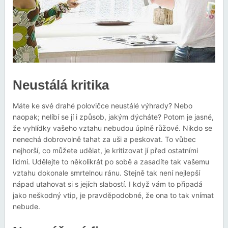
Neustálá kritika
Máte ke své drahé polovičce neustálé výhrady? Nebo
naopak; nelíbí se jí i způsob, jakým dýcháte? Potom je jasné,
že vyhlídky vašeho vztahu nebudou úplně růžové. Nikdo se
nenechá dobrovolně tahat za uši a peskovat. To vůbec
nejhorší, co můžete udělat, je kritizovat jí před ostatními
lidmi. Udělejte to několikrát po sobě a zasadíte tak vašemu
vztahu dokonale smrtelnou ránu. Stejně tak není nejlepší
nápad utahovat si s jejích slabostí. I když vám to připadá
jako neškodný vtip, je pravděpodobné, že ona to tak vnímat
nebude.