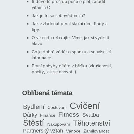
6 důvodů proč do péče o pleť zařadit
vitamín C
Jak je to se sebevědomím?
Jak zvládnout první školní den. Rady a
tipy.
O víkendu relaxujte. Víme, jak si vyčistit
hlavu.
Co je dobré vědět o spánku a související
informace
První pohyby dítěte v bříšku (zkušenosti,
pocity, jak se chovat..)
Oblíbená témata
Cvičení
Bydlení
Cestování
Fitness
Dárky
Svatba
Finance
Štěstí
Těhotenství
Nakupování
Partnerský vztah
Vánoce
Zamilovanost