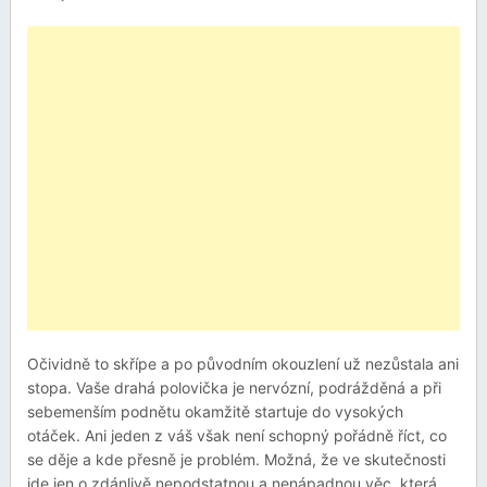
Očividně to skřípe a po původním okouzlení už nezůstala ani
stopa. Vaše drahá polovička je nervózní, podrážděná a při
sebemenším podnětu okamžitě startuje do vysokých
otáček. Ani jeden z váš však není schopný pořádně říct, co
se děje a kde přesně je problém. Možná, že ve skutečnosti
jde jen o zdánlivě nepodstatnou a nenápadnou věc, která