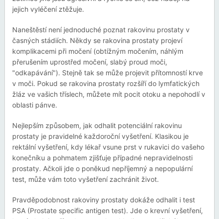
jejich vyléčení ztěžuje.
Naneštěstí není jednoduché poznat rakovinu prostaty v
časných stádiích. Někdy se rakovina prostaty projeví
komplikacemi při močení (obtížným močením, náhlým
přerušením uprostřed močení, slabý proud moči,
"odkapávání"). Stejně tak se může projevit přítomností krve
v moči. Pokud se rakovina prostaty rozšíří do lymfatických
žláz ve vašich tříslech, můžete mít pocit otoku a nepohodlí v
oblasti pánve.
Nejlepším způsobem, jak odhalit potenciální rakovinu
prostaty je pravidelné každoroční vyšetření. Klasikou je
rektální vyšetření, kdy lékař vsune prst v rukavici do vašeho
konečníku a pohmatem zjišťuje případné nepravidelnosti
prostaty. Ačkoli jde o poněkud nepříjemný a nepopulární
test, může vám toto vyšetření zachránit život.
Pravděpodobnost rakoviny prostaty dokáže odhalit i test
PSA (Prostate specific antigen test). Jde o krevní vyšetření,