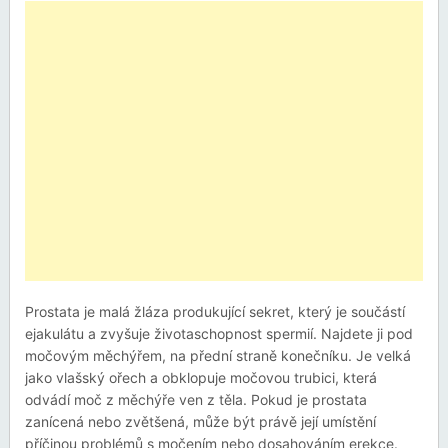
Prostata je malá žláza produkující sekret, který je součástí
ejakulátu a zvyšuje životaschopnost spermií. Najdete ji pod
močovým měchýřem, na přední straně konečníku. Je velká
jako vlašský ořech a obklopuje močovou trubici, která
odvádí moč z měchýře ven z těla. Pokud je prostata
zanícená nebo zvětšená, může být právě její umístění
příčinou problémů s močením nebo dosahováním erekce.