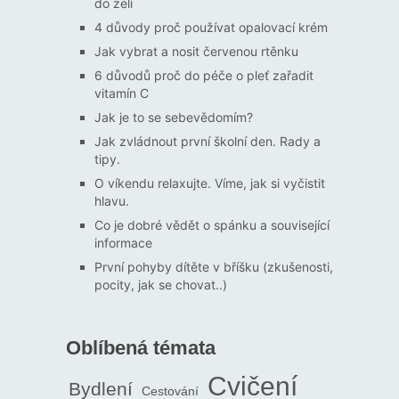
do zelí
4 důvody proč používat opalovací krém
Jak vybrat a nosit červenou rtěnku
6 důvodů proč do péče o pleť zařadit
vitamín C
Jak je to se sebevědomím?
Jak zvládnout první školní den. Rady a
tipy.
O víkendu relaxujte. Víme, jak si vyčistit
hlavu.
Co je dobré vědět o spánku a související
informace
První pohyby dítěte v bříšku (zkušenosti,
pocity, jak se chovat..)
Oblíbená témata
Cvičení
Bydlení
Cestování