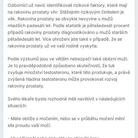
Odborníci už navíc identifikovali rizikové faktory, které mají
na rakovinu prostaty vliv: Stěžejním rizikovým činitelem je
věk. Rakovina prostaty se obvykle nevyvine u mužů
mladších padesáti let. Podle statistik je pětašedesát procent
případů rakoviny prostaty diagnostikováno u mužů starších
pětašedesáti let. Více ohroženi jste také v případě, že se
rakovina prostaty už ve vaší rodině vyskytla.
Podle výzkumů jsou ve větším nebezpečí také obézní muži.
Je to pravděpodobně způsobeno skutečností, že tuk
zvyšuje množství testosteronu, které tělo produkuje, a právě
zvýšená hladina testosteronu může provokovat rozvoj
rakoviny prostaty.
Svého lékaře byste rozhodně měli navštívit v následujících
situacích:
- Máte obtíže s močením, nebo se v průběhu močení mění
síla proudu vaší močí.