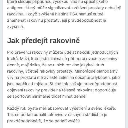
které sleduje případnou vysokou hladinu specifického
antigenu, který může signalizovat zvětšení prostaty nebo její
rakovinu. I když zvýšená hladina PSA nemusí nutně
znamenat rakovinu prostaty, její pravděpodobnost je
zvýšená.
Jak předejít rakovině
Pro prevenci rakoviny můžete udělat několik jednoduchých
kroků: Muži, kteří jedí minimálně pět porcí ovoce a zeleniny
denně, mají riziko, že se u nich rozvine jakýkoli druh
rakoviny, včetně rakoviny prostaty. Mimořádně blahodárný
vliv na prostatu má zvláště zelenina obsahující lykopen, jako
jsou například rajčata. Stejně tak snižuje pravděpodobnost
objevení rakoviny pravidelná tělesná rakovina; doporučuje
se sportovat minimálně třicet minut denně.
Každý rok byste měli absolvovat vyšetření u svého lékaře.
Tak se podaří odhalit rakovinu v časných stádiích a je
pravděpodobnější, že se podaří vyléčit.