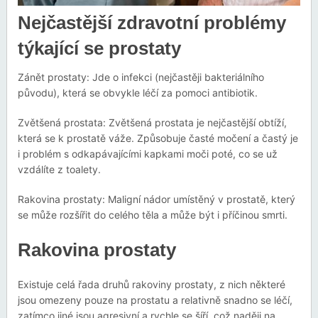
Nejčastější zdravotní problémy
týkající se prostaty
Zánět prostaty: Jde o infekci (nejčastěji bakteriálního
původu), která se obvykle léčí za pomoci antibiotik.
Zvětšená prostata: Zvětšená prostata je nejčastější obtíží,
která se k prostatě váže. Způsobuje časté močení a častý je
i problém s odkapávajícími kapkami moči poté, co se už
vzdálíte z toalety.
Rakovina prostaty: Maligní nádor umístěný v prostatě, který
se může rozšířit do celého těla a může být i příčinou smrti.
Rakovina prostaty
Existuje celá řada druhů rakoviny prostaty, z nich některé
jsou omezeny pouze na prostatu a relativně snadno se léčí,
zatímco jiné jsou agresivní a rychle se šíří, což naději na