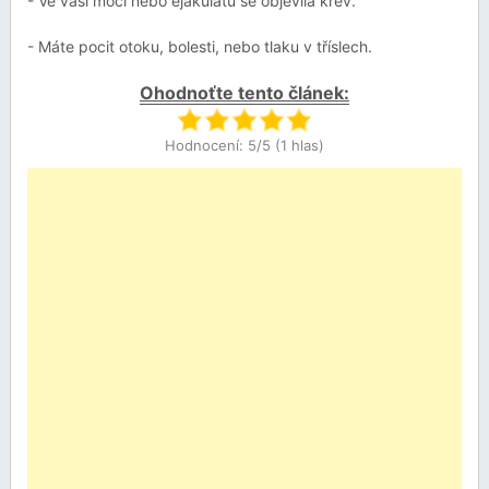
- Ve vaší moči nebo ejakulátu se objevila krev.
- Máte pocit otoku, bolesti, nebo tlaku v tříslech.
Ohodnoťte tento článek:
Hodnocení: 5/5 (1 hlas)